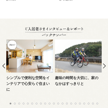
を
シンプルで便利な空間を
イ
趣味の時間を大切に、
家の
ペ
ンテリアで心安らぐ住まい
なかはすっきりと
清
に