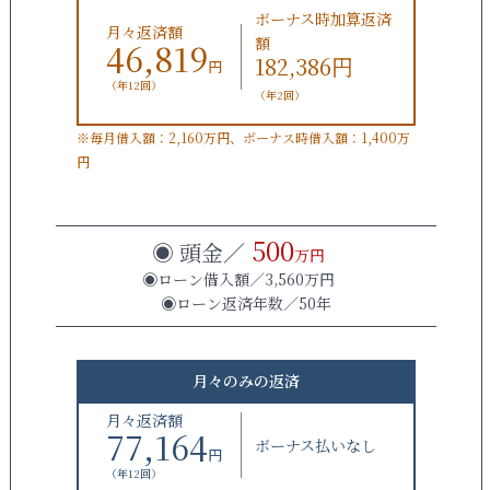
ボーナス時加算返済
月々返済額
額
46,819
182,386
円
円
（年12回）
（年2回）
※毎月借入額：2,160万円、ボーナス時借入額：1,400万
円
500
◉ 頭金／
万円
◉ローン借入額／3,560万円
◉ローン返済年数／50年
月々のみの返済
月々返済額
77,164
ボーナス払いなし
円
（年12回）