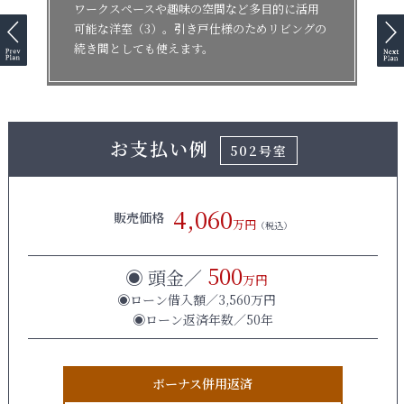
ワークスペースや趣味の空間など多目的に活用
可能な洋室（3）。引き戸仕様のためリビングの
続き間としても使えます。
お支払い例
502号室
4,060
販売価格
万円
（税込）
500
◉ 頭金／
万円
◉ローン借入額／3,560万円
◉ローン返済年数／50年
ボーナス併用返済