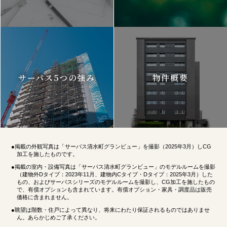
サーパス5つの強み
物件概要
●掲載の外観写真は「サーパス清水町グランビュー」を撮影（2025年3月）しCG
加工を施したものです。
●掲載の室内・設備写真は「サーパス清水町グランビュー」のモデルルームを撮影
（建物外Dタイプ：2023年11月、建物内Cタイプ・Dタイプ：2025年3月）した
もの、およびサーパスシリーズのモデルルームを撮影し、CG加工を施したもの
で、有償オプションも含まれています。有償オプション・家具・調度品は販売
価格に含まれません。
●眺望は階数・住戸によって異なり、将来にわたり保証されるものではありませ
ん。あらかじめご了承ください。