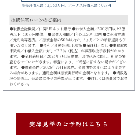
※毎月借入額：3,560万円、ボーナス時借入額：0万円
提携住宅ローンのご案内
●取扱金融機関／住信SBIネット銀行 ●お借入金額／500万円以上3億
円以下（10万円単位） ●お借入期間／1年以上50年以内 ●ご返済方法
／元利均等返済。ご融資金額の50%以内で、6ヵ月ごとの増額返済も併
用いただけます。 ●金利／変動金利1.100% ●保証料／なし ●事務取扱
手数料／お借入金額に対して2.2％（税込）の事務取扱手数料がかかり
ます。 ●金利適用日／2026年7月1日現在。お申込みに際し、所定の審
査をさせていただきます。審査により、ご希望に沿えない場合がござい
ます。 ●融資条件／2026年7月1日現在。金融情勢の変化により変更す
る場合があります。適用金利は融資実行時の金利となります。 ●端数処
理の関係上、返済額に多少の差異が生じます。 ●詳しくは係員までお尋
ねください。
実邸見学のご予約はこちら