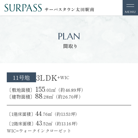
PLAN
間取り
3LDK
11号地
+WIC
155
〔敷地面積〕
.01㎡（約46.89坪）
88
〔建物面積〕
.28㎡（約26.70坪）
44
〔1階床面積〕
.76㎡（約13.53坪）
43
〔2階床面積〕
.52㎡（約13.16坪）
WIC=ウォークインクローゼット