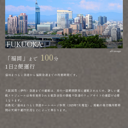
FUKUOKA
100
「福岡」
まで
分
1日
2便運行
信州まつもと空港から福岡空港までの所要時間です。
大阪国際（伊丹）空港までの運航は、夏の一部期間限定に運航されるため、詳しい運
航スケジュールは毎年発表される航空会社の情報や空港のウェブサイトの確認が必要
となります。
出典元／信州まつもと空港ホームページ参照（2025年7月現在）。掲載の飛行機所要時
間は天候や運行状況などによって異なります。