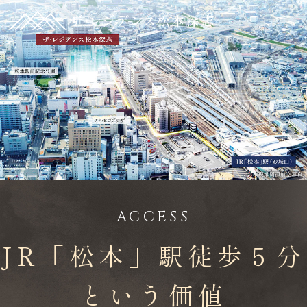
HOME
ACCESS
ホーム
アクセス
PROJECT
LOCATION
3社共創ビッグプロジェクト
ロケーション
FUKASHI
1-CHOM
GALLERY
ギャラリー
E
「深志1丁目」アドレス
ACCESS
DESIGN
ZEH-M
Oriented
デザイン
環境と暮らしに
優しい住まい
JR「松本」駅
徒歩
５
分
COMMONS
EQUIPMENT
という価値
共用空間
設備・仕様