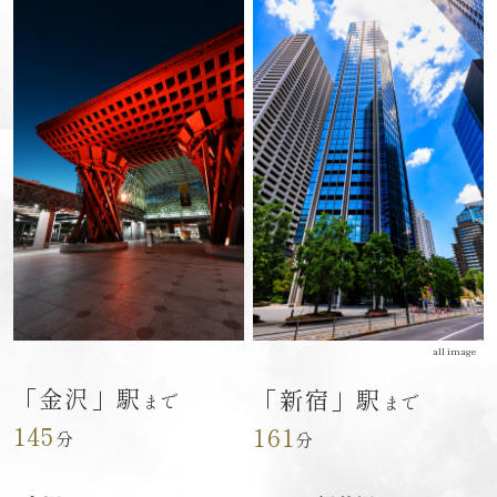
「金沢」駅
「新宿」駅
まで
まで
145
161
分
分