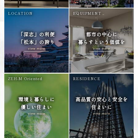
LOCATION
EQUIPMENT
「深志」の利便
都市の中心に
「松本」の誇り
暮らすという価値を
view more
view more
ZEH-M Oriented
RESIDENCE
環境と暮らしに
高品質の安心と安全を
優しい住まい
住まいに
view more
view more