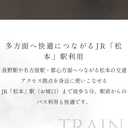
FLOOR PLAN
RESIDENCE
プラン
ザ・レジデンスの強み
MAP
OUTLINE
多方面へ快適につながる
JR「松
本」駅利用
長野駅や名古屋駅・都心方面へつながる
松本の交通
アクセス拠点を身近に使いこなせる
JR「松本」駅（お城口）まで徒歩５分。
駅前からの
バス利用も快適です。
TRAIN