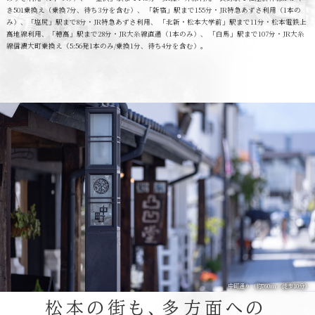
き501乗換え（乗換7分、待ち3分を含む）、 「新宿」駅まで155分・JR特急あずさ利用（1本の
み）、「塩尻」駅まで8分・JR特急あずさ利用、 「北新・松本大学前」駅まで11分・松本電鉄上
高地線利用、「穂高」駅まで28分・JR大糸線直通（1本のみ）、 「白馬」駅まで107分・JR大糸
線信濃大町乗換え（5:56発1本のみ/乗換1分、待ち4分を含む）。
松本の街も、多方面への