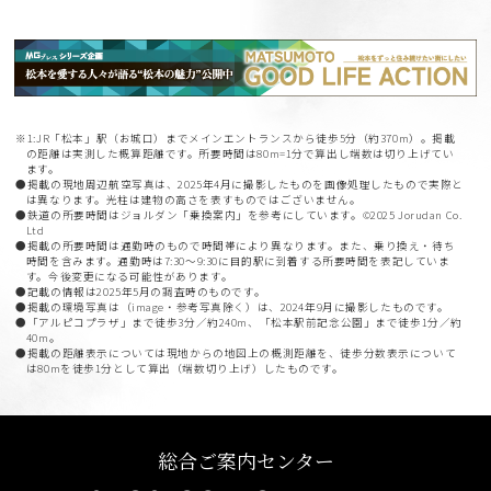
※1:JR「松本」駅（お城口）までメインエントランスから徒歩5分（約370m）。掲載
の距離は実測した概算距離です。所要時間は80m=1分で算出し端数は切り上げてい
ます。
●掲載の現地周辺航空写真は、2025年4月に撮影したものを画像処理したもので実際と
は異なります。光柱は建物の高さを表すものではございません。
●鉄道の所要時間はジョルダン「乗換案内」を参考にしています。©2025 Jorudan Co.
Ltd
●掲載の所要時間は通勤時のもので時間帯により異なります。また、乗り換え・待ち
時間を含みます。通勤時は7:30～9:30に目的駅に到着する所要時間を表記していま
す。今後変更になる可能性があります。
●記載の情報は2025年5月の調査時のものです。
●掲載の環境写真は（image・参考写真除く）は、2024年9月に撮影したものです。
●「アルピコプラザ」まで徒歩3分／約240m、「松本駅前記念公園」まで徒歩1分／約
40m。
●掲載の距離表示については現地からの地図上の概測距離を、徒歩分数表示について
は80mを徒歩1分として算出（端数切り上げ）したものです。
総合ご案内センター