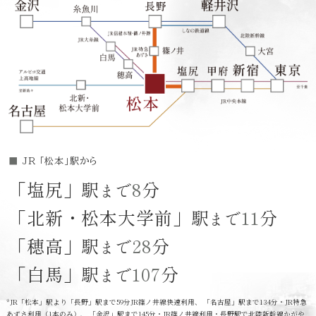
■
JR 「松本」駅から
「塩尻」駅
8
分
まで
「北新・松本大学前」駅
11
分
まで
「穂高」駅
28
分
まで
「白馬」駅
107
分
まで
*JR「松本」駅より「長野」駅まで59分JR篠ノ井線快速利用、 「名古屋」駅まで134分・JR特急
あずさ利用（1本のみ）、 「金沢」駅まで145分・JR篠ノ井線利用・長野駅で北陸新幹線かがや