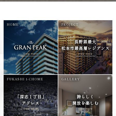
HOME
PROJECT
長野県最大
松本市最高層レジデンス
view more
view more
FUKASHI 1-CHOME
GALLERY
「深志１丁目」
誇らしく
アドレス
開放を楽しむ
view more
view more