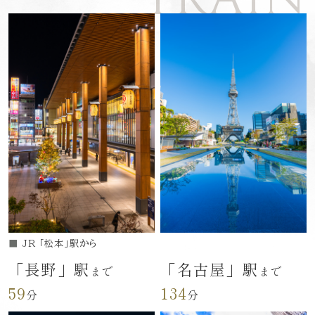
■
JR 「松本」駅から
「長野」駅
「名古屋」駅
まで
まで
59
134
分
分