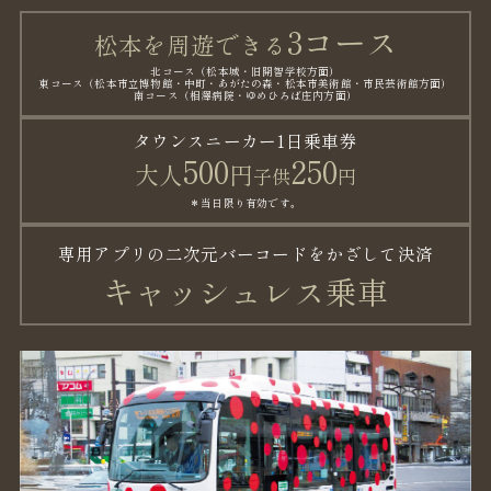
3コース
松本を周遊できる
北コース（松本城・旧開智学校方面）
東コース（松本市立博物館・中町・あがたの森・
松本市美術館・市民芸術館方面）
南コース（相澤病院・ゆめひろば庄内方面）
タウンスニーカー1日乗車券
500
250
大人
円
子供
円
＊当日限り有効です。
専用アプリの二次元バーコードを
かざして決済
キャッシュレス乗車