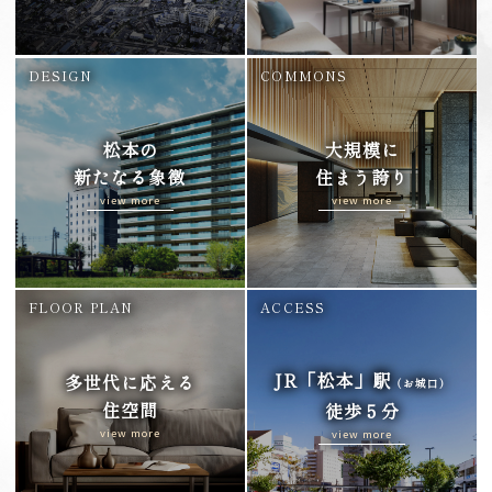
DESIGN
COMMONS
松本の
大規模に
新たなる象徴
住まう誇り
view more
view more
FLOOR PLAN
ACCESS
JR「松本」駅
多世代に応える
（お城口）
住空間
徒歩５分
view more
view more