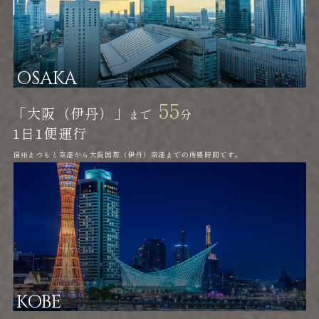
OSAKA
55
「大阪（伊丹）」
まで
分
1日
1便運行
信州まつもと空港から大阪国際（伊丹）空港までの所要時間です。
KOBE