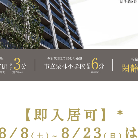
【即入居可】*
8/8
8/23
(土)～
(日)