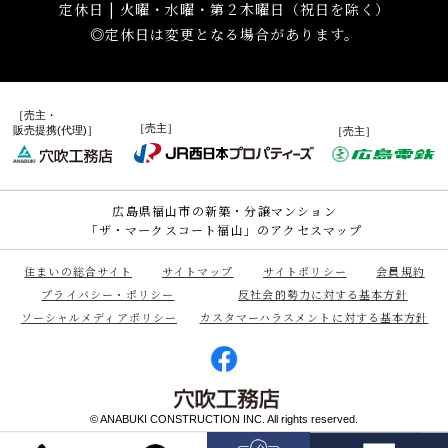
定休日 | 火曜・水曜・第２木曜日（祝日を除く）
◎定休日は変更となる場合があります。
［売主・
［売主］
販売提携(代理)］
［売主］
広島県福山市の新築・分譲マンション
「ザ・マークスコート福山」のアクセスマップ
住まいの総合サイト
サイトマップ
サイトポリシー
会員規約
プライバシー・ポリシー
反社会的勢力に対する基本方針
ソーシャルメディアポリシー
カスタマーハラスメントに対する基本方針
© ANABUKI CONSTRUCTION INC. All rights reserved.