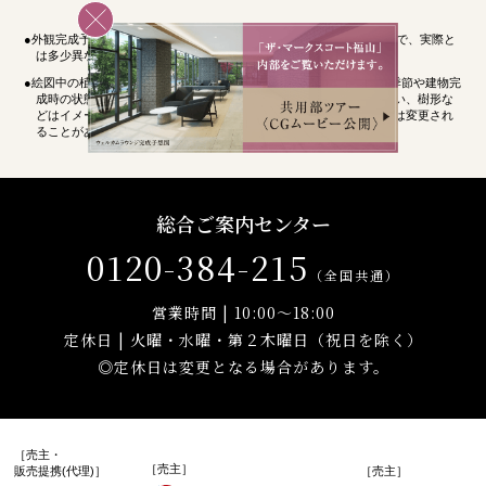
●外観完成予想図・共用部CGムービーは図面を基に描き起こしたもので、実際と
は多少異なります。なお、周囲の建物などは省略してあります。
●絵図中の植栽は、ある程度成長した状態の予想図です。また特定の季節や建物完
成時の状態を想定して描かれたものではありません。葉や花の色合い、樹形な
どはイメージであり、実際のものとは異なります。また、植栽計画は変更され
ることがありますので、あらかじめご了承ください。
総合ご案内センター
0120-384-215
（全国共通）
営業時間 | 10:00～18:00
定休日 | 火曜・水曜・第２木曜日（祝日を除く）
◎定休日は変更となる場合があります。
［売主・
［売主］
販売提携(代理)］
［売主］