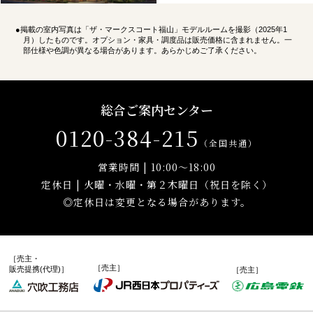
●掲載の室内写真は「ザ・マークスコート福山」モデルルームを撮影（2025年1
月）したものです。オプション・家具・調度品は販売価格に含まれません。一
部仕様や色調が異なる場合があります。あらかじめご了承ください。
総合ご案内センター
0120-384-215
（全国共通）
営業時間 | 10:00～18:00
定休日 | 火曜・水曜・第２木曜日（祝日を除く）
◎定休日は変更となる場合があります。
［売主・
［売主］
販売提携(代理)］
［売主］