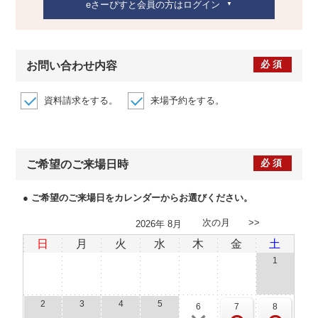
eさーぴすと会員の方はログイン
必須
お問い合わせ内容
資料請求をする。
来場予約をする。
必須
ご希望のご来場日時
● ご希望のご来場日をカレンダーからお選びください。
次の月 >>
2026
年
8月
日
月
火
水
木
金
土
1
2
3
4
5
6
7
8