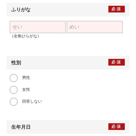
必須
ふりがな
（全角ひらがな）
必須
性別
男性
女性
回答しない
必須
生年月日