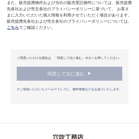
また、販売提携物件および当社の販売受託物件については、販売提携
は、すべての役職員に個人情報の取扱いに関する法令および
先各社および売主各社のプライバシーポリシーに基づいて、 お客さ
その他規範を周知・遵守させることが必要であることを認識
まに入力いただいた個人情報を利用させていただく場合があります。
し、その徹底をはかります。
販売提携先各社および売主各社のプライバシーポリシーについては、
こちら
でご確認ください。
２．コンプライアンス・プログラムの継続的改善
当社は、個人情報の取扱いに関する事項等を含むコンプラ
イアンス・プログラムを作成し、定期的に見直し、継続して
その改善をはかります。
ご同意いただける場合は、「同意して次に進む」ボタンを押してください。
３．適用範囲
本ポリシーは、当社が事業を行う全ての国や地域におい
て、当社が取り扱う全ての個人情報に適用されます。
同意して次に進む
クッキー（cookie）について
※ご登録いただいたメールアドレスに、物件情報などをお送りいたします。
当社では、サービスの機能実現のための情報収集手段とし
て、クッキーを使用する場合があります。クッキーとは、お
客さまがWebサイトを訪れた際に、お客さまのコンピュータ
ー内に記録される小さなテキストファイルのことで、主にシ
ステムが個々のユーザーを認識するために使用しています。
ただし、記録される情報にはお客さまのお名前、E-mailアド
レス、お電話番号、ご住所など個人を特定するものは一切含
まれません。当社は、ここで収集したデータを、当社Webサ