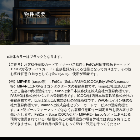
物件概要
●本体カラーはブラックとなります。
【ご参考】お客様任意IDカードで（サーパス様向けFeliCa対応非接触キーヘッド
ＦeliCa対応サーパスカード）直接登録が行える仕様となっております。その他
お客様任意ID-Keyとしては次のものもご使用が可能です。
【例】MIFARE（taspo等），FeliCa（Suica,PASMO,ICOCA,Edy,WAON,nanaco
等）MIFAREはNXPセミコンダクターズの登録商標です。taspoは社団法人日本
たばこ協会の商標登録です。Suicaは東日本旅客鉄道株式会社の登録商標です。
PASMOは株式会社パスモの登録商標です。ICOCAは西日本旅客鉄道株式会社の
登録商標です。Edyは楽天Edy株式会社の登録商標です。WAONはイオン株式会
社の登録商標です。nanacoは株式会社セブン・カードサービスの登録商標で
す。●上記ゴールフォーマットではなくお客様任意IDキー固定番号を読み取り登
録いたします。FeliCa ＜Suica ICOCAなど＞MIFARE＜taspoなど＞はあらゆる
環境で使用されているID情報の為この運用設定の場合弊社では責任を負うこと
ができません。お客様自身の責任をもって登録・設定を行ってください。