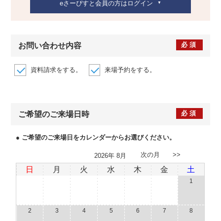
eさーぴすと会員の方はログイン
必須
お問い合わせ内容
資料請求をする。
来場予約をする。
必須
ご希望のご来場日時
● ご希望のご来場日をカレンダーからお選びください。
次の月 >>
2026
年
8月
日
月
火
水
木
金
土
1
2
3
4
5
6
7
8