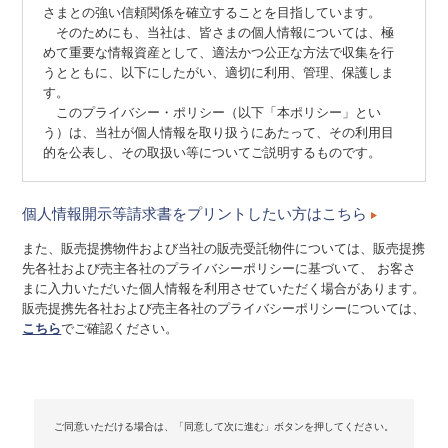
さまとの強い信頼関係を確立することを目指しています。
そのためにも、当社は、皆さまの個人情報については、極
めて重要な情報資産として、適法かつ公正な方法で収集を行
うとともに、以下にしたがい、適切に利用、管理、保護しま
す。
このプライバシー・ポリシー（以下「本ポリシー」とい
う）は、当社が個人情報を取り扱うにあたって、その利用目
的を公表し、その取扱い等についてご説明するものです。
個人情報開示等請求書をプリントしたい方はこちら
１．法令の遵守
当社は、個人情報を保護し、その安全性を実現するために
また、販売提携物件および当社の販売受託物件については、販売提携
は、すべての役職員に個人情報の取扱いに関する法令および
先各社および売主各社のプライバシーポリシーに基づいて、 お客さ
その他規範を周知・遵守させることが必要であることを認識
まに入力いただいた個人情報を利用させていただく場合があります。
し、その徹底をはかります。
販売提携先各社および売主各社のプライバシーポリシーについては、
こちら
でご確認ください。
２．コンプライアンス・プログラムの継続的改善
当社は、個人情報の取扱いに関する事項等を含むコンプラ
イアンス・プログラムを作成し、定期的に見直し、継続して
その改善をはかります。
ご同意いただける場合は、「同意して次に進む」ボタンを押してください。
３．適用範囲