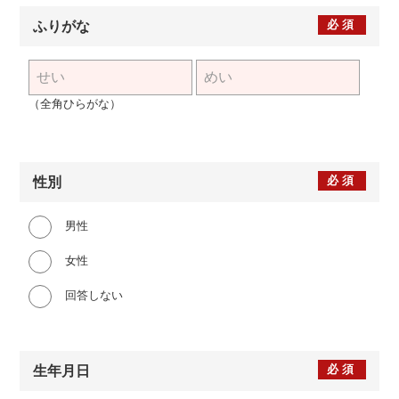
必須
ふりがな
（全角ひらがな）
必須
性別
男性
女性
回答しない
必須
生年月日