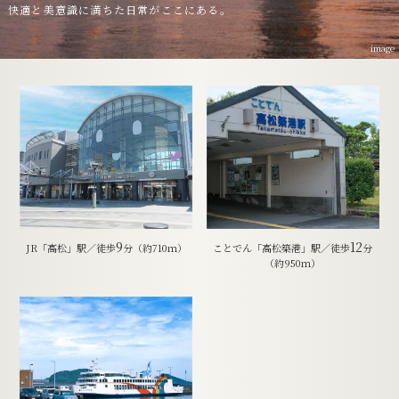
快適と美意識に満ちた日常がここにある。
image
9
12
JR「高松」駅／徒歩
分（約710ｍ）
ことでん「高松築港」駅／徒歩
分
（約950ｍ）