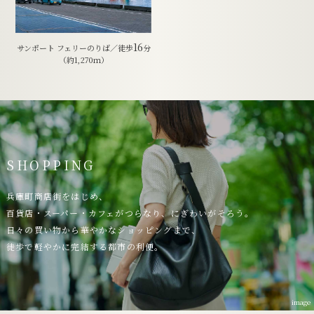
16
サンポート フェリーのりば／徒歩
分
（約1,270ｍ）
SHOPPING
兵庫町商店街をはじめ、
百貨店・スーパー・カフェがつらなり、にぎわいがそろう。
日々の買い物から華やかなショッピングまで、
徒歩で軽やかに完結する都市の利便。
image