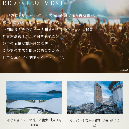
REDEVELOPMENT
JR「高松」駅〜サンポート高松にかけて進む再整備が、
高松に新たな景観とにぎわいをもたらす。
中四国最大級のアリーナ開業や大学のキャンパス移転、
外資系高級ホテルの開業予定など、
都市の表情は加速度的に進化。
この街の未来を間近に感じながら、
日常を過ごせる価値あるポジション。
image
14
12
あなぶきアリーナ香川／徒歩
分（約
サンポート高松／徒歩
分（約910
1,100ｍ）
ｍ）