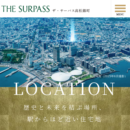
航空写真（2025年6月撮影）
LOCATION
歴史と未来を結ぶ場所、
駅からほど近い住宅地