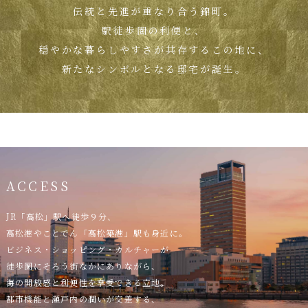
伝統と先進が重なり合う錦町。
駅徒歩圏の利便と、
穏やかな暮らしやすさが共存するこの地に、
新たなシンボルとなる邸宅が誕生。
ACCESS
JR「高松」駅へ徒歩９分、
高松港やことでん「高松築港」駅も身近に。
ビジネス・ショッピング・カルチャーが
徒歩圏にそろう街なかにありながら、
海の開放感と利便性を享受できる立地。
都市機能と瀬戸内の潤いが交差する、