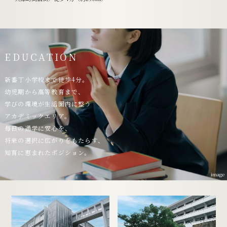
EDUCATION
新番丁小学校まで徒歩4分。
幼児期から高等教育まで、
学びの環境が生活圏内に整う
アカデミックエリア。
毎日の通学に安心を、
将来の選択に広がりをもたらす、
知育に恵まれたポジション。
image