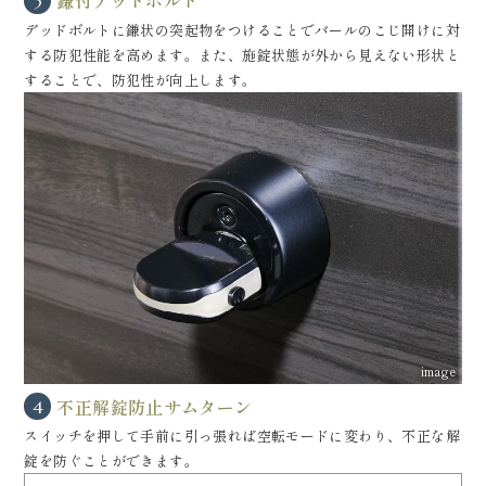
鎌付デッドボルト
3
デッドボルトに鎌状の突起物をつけることでバールのこじ開けに対
する防犯性能を高めます。また、施錠状態が外から見えない形状と
することで、防犯性が向上します。
image
不正解錠防止サムターン
4
スイッチを押して手前に引っ張れば空転モードに変わり、不正な解
錠を防ぐことができます。