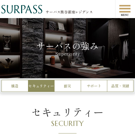
サーパスの強み
Superiority
構造
セキュリティー
耐災
サポート
品質・実績
セキュリティー
SECURITY