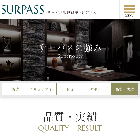
サーパスの強み
Superiority
構造
セキュリティー
耐災
サポート
品質・実績
品質・実績
QUALITY・RESULT