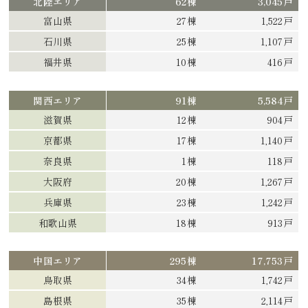
北陸エリア
62棟
3,045戸
富山県
27棟
1,522戸
石川県
25棟
1,107戸
福井県
10棟
416戸
関西エリア
91棟
5,584戸
滋賀県
12棟
904戸
京都県
17棟
1,140戸
奈良県
1棟
118戸
大阪府
20棟
1,267戸
兵庫県
23棟
1,242戸
和歌山県
18棟
913戸
中国エリア
295棟
17,753戸
鳥取県
34棟
1,742戸
島根県
35棟
2,114戸