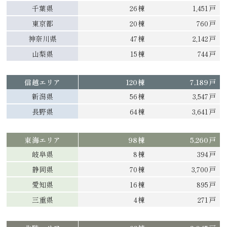
千葉県
26棟
1,451戸
東京都
20棟
760戸
神奈川県
47棟
2,142戸
山梨県
15棟
744戸
信越エリア
120棟
7,189戸
新潟県
56棟
3,547戸
長野県
64棟
3,641戸
東海エリア
98棟
5,260戸
岐阜県
8棟
394戸
静岡県
70棟
3,700戸
愛知県
16棟
895戸
三重県
4棟
271戸