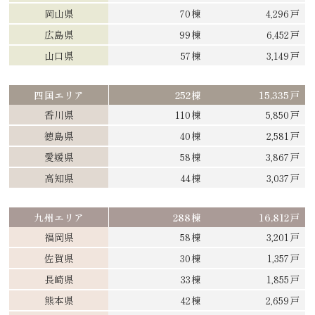
岡山県
70棟
4,296戸
広島県
99棟
6,452戸
山口県
57棟
3,149戸
四国エリア
252棟
15,335戸
香川県
110棟
5,850戸
徳島県
40棟
2,581戸
愛媛県
58棟
3,867戸
高知県
44棟
3,037戸
九州エリア
288棟
16,812戸
福岡県
58棟
3,201戸
佐賀県
30棟
1,357戸
長崎県
33棟
1,855戸
熊本県
42棟
2,659戸