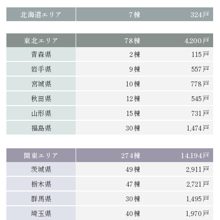
北海道エリア
7棟
324戸
東北エリア
78棟
4,200戸
青森県
2棟
115戸
岩手県
9棟
557戸
宮城県
10棟
778戸
秋田県
12棟
545戸
山形県
15棟
731戸
福島県
30棟
1,474戸
関東エリア
274棟
14,194戸
茨城県
49棟
2,911戸
栃木県
47棟
2,721戸
群馬県
30棟
1,495戸
埼玉県
40棟
1,970戸