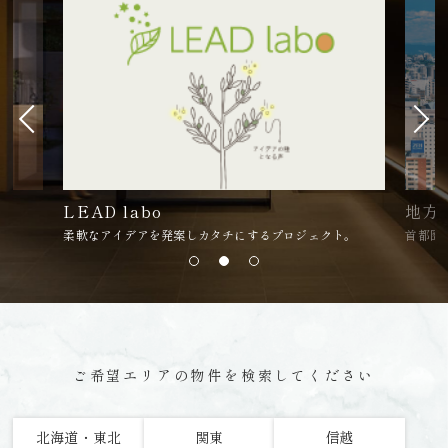
LEAD labo
地方
柔軟なアイデアを発案しカタチにするプロジェクト。
首都圏
ご希望エリアの物件を検索してください
北海道・東北
関東
信越