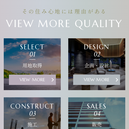
その住み心地には理由がある
VIEW MORE QUALITY
SELECT
DESIGN
01
02
用地取得
企画・設計
VIEW MORE
VIEW MORE
CONSTRUCT
SALES
03
04
施工
販売