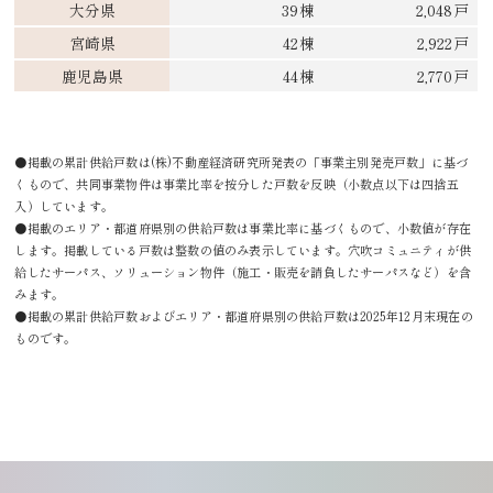
大分県
39棟
2,048戸
宮崎県
42棟
2,922戸
鹿児島県
44棟
2,770戸
●掲載の累計供給戸数は(株)不動産経済研究所発表の「事業主別発売戸数」に基づ
くもので、共同事業物件は事業比率を按分した戸数を反映（小数点以下は四捨五
入）しています。
●掲載のエリア・都道府県別の供給戸数は事業比率に基づくもので、小数値が存在
します。掲載している戸数は整数の値のみ表示しています。穴吹コミュニティが供
給したサーパス、ソリューション物件（施工・販売を請負したサーパスなど）を含
みます。
●掲載の累計供給戸数およびエリア・都道府県別の供給戸数は2025年12月末現在の
ものです。