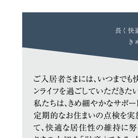
長く快
き