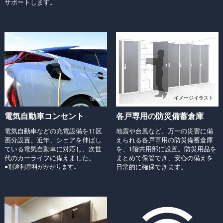
サポートします。
イメージイラスト
Image
電気自動車コンセント
各戸専用の防災備蓄倉庫
電気自動車などの充電設備を11区
地震や台風など、万一の災害に備
画分設置。近年、シェアを伸ばし
えられる各戸専用の防災備蓄倉庫
ている電気自動車に対応し、次世
を、1階共用部に設置。防災用品を
代のカーライフに備えました。
まとめて保管でき、安心の備えを
●別途利用料がかかります。
日常的に確保できます。