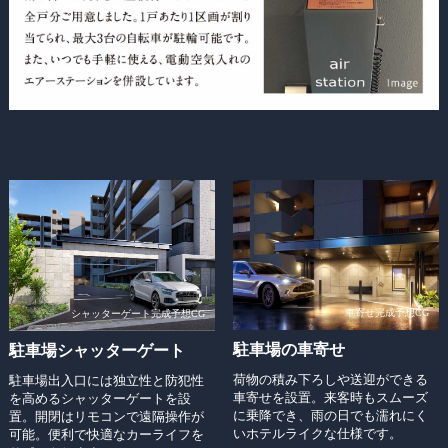
車寄せ完成予想CG
シャッターゲート完成予想CG
駐車場の車寄せ
駐車場シャッターゲート
荷物の積み下ろしや送迎ができる
駐車場出入口には独立性と防犯性
車寄せを設置。来客時もスムーズ
を高めるシャッターゲートを設
に乗降でき、雨の日でも濡れにく
置。開閉はリモコンで遠隔操作が
いホテルライクな仕様です。
可能。便利で快適なカーライフを