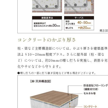
概念図
コンクリートのかぶり厚さ
柱・梁など主要構造部については、かぶり厚さを建築基準
法より10〜20mm程度プラス。さらに屋外部（柱・梁な
ど）については、約20mmの増し打ちを実施し、鉄筋を劣
化やサビなどから守ります。
●増し打ちの一部に打ち継ぎ目地などが来る場合がございます。