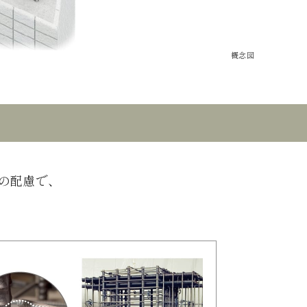
概念図
の配慮で、