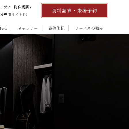
マップ
物件概要
資料請求・来場予約
ま専用サイト
ted
ギャラリー
設備仕様
サーパスの強み