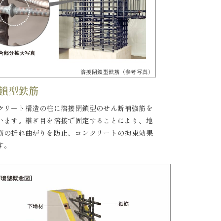
溶接閉鎖型鉄筋（参考写真）
鎖型鉄筋
クリート構造の柱に溶接閉鎖型のせん断補強筋を
います。継ぎ目を溶接で固定することにより、地
筋の折れ曲がりを防止、コンクリートの拘束効果
す。