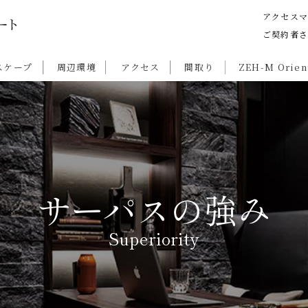
アクセス
ご契約者さ
スケープ
周辺環境
アクセス
間取り
ZEH-M Orien
サーパスの強み
Superiority