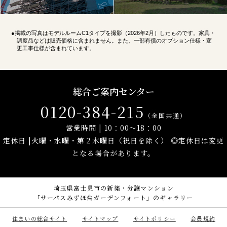
●掲載の写真はモデルルームC1タイプを撮影（2026年2月）したものです。家具・
調度品などは販売価格に含まれません。また、一部有償のオプション仕様・変
更工事仕様が含まれています。
総合ご案内センター
0120-384-215
（全国共通）
営業時間 | 10：00～18：00
定休日 |火曜・水曜・第２木曜日（祝日を除く） ◎定休日は変更
となる場合があります。
埼玉県富士見市の新築・分譲マンション
「サーパスみずほ台ガーデンフォート」のギャラリー
住まいの総合サイト
サイトマップ
サイトポリシー
会員規約