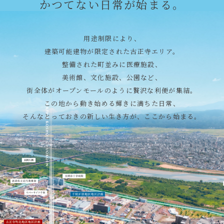
かつてない日常が始まる。
用途制限により、
建築可能建物が限定された古正寺エリア。
整備された町並みに医療施設、
美術館、文化施設、公園など、
街全体がオープンモールのように贅沢な利便が集結。
この地から動き始める輝きに満ちた日常、
そんなとっておきの新しい生き方が、ここから始まる。