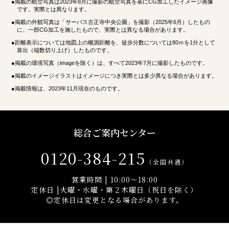
●掲載の航空写真は2023年8月に撮影の航空写真を基にCG加工したイメージ画像
です。実際とは異なります。
●掲載の外観写真は「サーパス古正寺中央公園」を撮影（2025年6月）したもの
に、一部CG加工を施したもので、実際とは異なる場合があります。
●距離表示については地図上の概測距離を、徒歩分数については80ｍを1分として
算出（端数切り上げ）したものです。
●掲載の環境写真（imageを除く）は、すべて2023年7月に撮影したものです。
●掲載のイメージイラストはイメージにつき実際とは多少異なる場合があります。
●掲載情報は、2023年11月現在のものです。
総合ご案内センター
0120-384-215
（全国共通）
営業時間 | 10:00～18:00
定休日 |火曜・水曜・第２木曜日（祝日を除く）
◎定休日は変更となる場合があります。