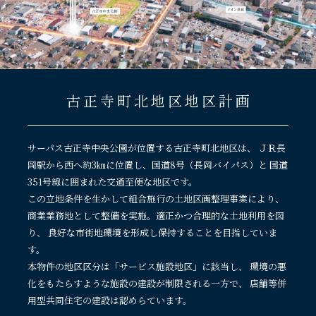
古正寺町北地区
地区計画
サーパス古正寺中央公園が位置する古正寺町北地区は、
ＪＲ長
岡駅から西へ約3㎞に位置し、国道8号（長岡バイパス）と
国道
351号線に囲まれた交通至便な地区です。
この立地条件を生かして組合施行の土地区画整理事業により、
商業業務地として整備を実施。適正かつ合理的な土地利用を図
り、
良好な市街地環境を形成し保持することを目指していま
す。
本物件の地区区分は「サービス施設地区」に該当し、
環境の悪
化をもたらすような施設の建設が制限される一方で、
店舗等併
用型共同住宅の建設は認めらています。