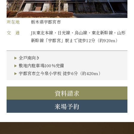
所在地
栃木県宇都宮市
交 通
JR東北本線・日光線・烏山線・東北新幹線・山形
新幹線「宇都宮」駅まで徒歩12分（約920m）
全戸南向き
敷地内駐車場100％完備
宇都宮市立今泉小学校 徒歩6分（約420m）
資料請求
来場予約