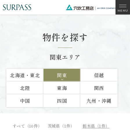
物件を探す
関東エリア
北海道・東北
関東
信越
北陸
東海
関西
中国
四国
九州・沖縄
すべて（10件）
茨城県（1件）
栃木県（1件）