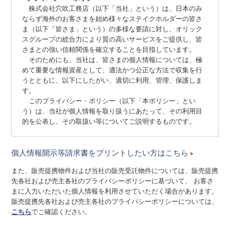
株式会社穴吹工務店（以下「当社」という）は、日本のみ
ならず海外のお客さまを始め様々なステイクホルダーの皆さ
ま（以下「皆さま」という）の多様な要請に対し、オリック
スグループの総合力により質の高いサービスをご提供し、皆
さまとの強い信頼関係を確立することを目指しています。
そのためにも、当社は、皆さまの個人情報については、極
めて重要な情報資産として、適法かつ公正な方法で収集を行
うとともに、以下にしたがい、適切に利用、管理、保護しま
す。
このプライバシー・ポリシー（以下「本ポリシー」とい
う）は、当社が個人情報を取り扱うにあたって、その利用目
的を公表し、その取扱い等についてご説明するものです。
個人情報開示等請求書をプリントしたい方はこちら
１．法令の遵守
当社は、個人情報を保護し、その安全性を実現するために
また、販売提携物件および当社の販売受託物件については、販売提携
は、すべての役職員に個人情報の取扱いに関する法令および
先各社および売主各社のプライバシーポリシーに基づいて、 お客さ
その他規範を周知・遵守させることが必要であることを認識
まに入力いただいた個人情報を利用させていただく場合があります。
し、その徹底をはかります。
販売提携先各社および売主各社のプライバシーポリシーについては、
こちら
でご確認ください。
２．コンプライアンス・プログラムの継続的改善
当社は、個人情報の取扱いに関する事項等を含むコンプラ