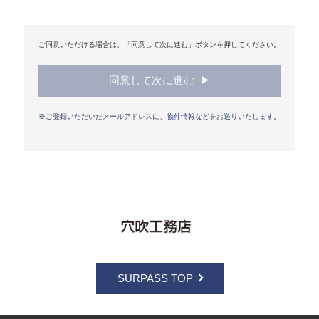
イアンス・プログラムを作成し、定期的に見直し、継続して
その改善をはかります。
ご同意いただける場合は、「同意して次に進む」ボタンを押してください。
３．適用範囲
本ポリシーは、当社が事業を行う全ての国や地域におい
て、当社が取り扱う全ての個人情報に適用されます。
同意して次に進む
クッキー（cookie）について
※ご登録いただいたメールアドレスに、物件情報などをお送りいたします。
当社では、サービスの機能実現のための情報収集手段とし
て、クッキーを使用する場合があります。クッキーとは、お
客さまがWebサイトを訪れた際に、お客さまのコンピュータ
ー内に記録される小さなテキストファイルのことで、主にシ
ステムが個々のユーザーを認識するために使用しています。
ただし、記録される情報にはお客さまのお名前、E-mailアド
レス、お電話番号、ご住所など個人を特定するものは一切含
まれません。当社は、ここで収集したデータを、当社Webサ
イトの利用者動向分析や、利用状況を基とした当社外のWeb
サイト上での最も適切な広告の表示目的等に利用する場合が
あります。こうしたクッキーを利用した情報収集に抵抗をお
感じでしたら、ご使用のブラウザでクッキーの受け入れを拒
SURPASS TOP
否する設定をすることも可能です。ただし、クッキーを受け
入れない設定にすると、当社Webサイトのいくつかのサービ