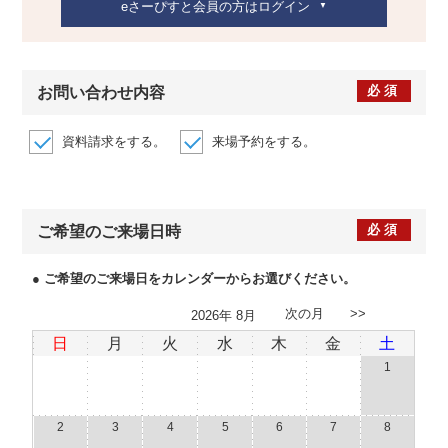
eさーぴすと会員の方はログイン
必須
お問い合わせ内容
資料請求をする。
来場予約をする。
必須
ご希望のご来場日時
● ご希望のご来場日をカレンダーからお選びください。
次の月 >>
2026
年
8月
日
月
火
水
木
金
土
1
2
3
4
5
6
7
8