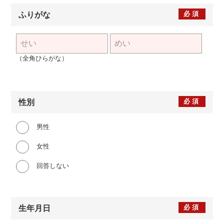
必須
ふりがな
（全角ひらがな）
必須
性別
男性
女性
回答しない
必須
生年月日