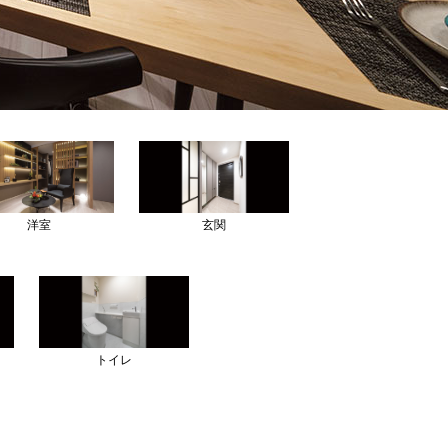
洋室
玄関
トイレ