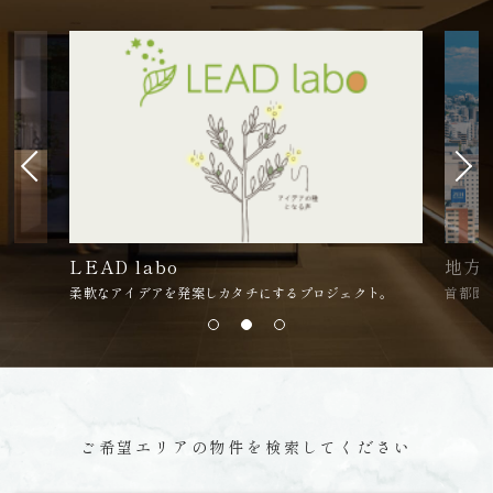
LEAD labo
地方
柔軟なアイデアを発案しカタチにするプロジェクト。
首都圏
ご希望エリアの物件を検索してください