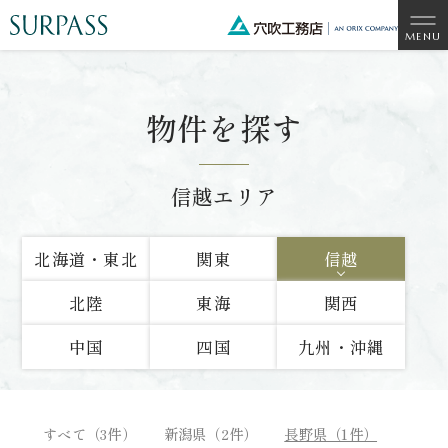
物件を探す
信越エリア
北海道・東北
関東
信越
北陸
東海
関西
中国
四国
九州・沖縄
すべて（3件）
新潟県（2件）
長野県（1件）