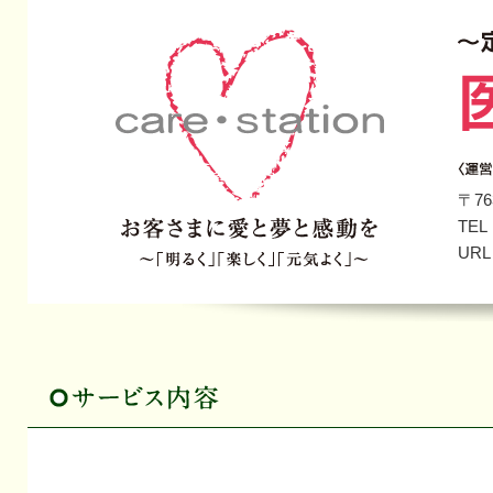
〒7
TEL
UR