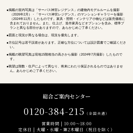
●掲載の室内写真は「サーパス神宮レジデンス」の建物内モデルルームを撮影
（2026年2月）・「サーパス神宮レジデンス」のマンションギャラリーを撮影
（2024年11月）したものです。家具・照明・インテリア小物などは販売価格に
含まれておりません。また、仕上げ、造作家具などオプションを含み、標準プ
ランと異なる部分がありますので、あらかじめご了承ください。
●図面と現況が異なる場合は、現況を優先します。
●方位記号は若干誤差があります。正確な方位については設計図書でご確認くださ
い。
●掲載の眺望写真は現地15階相当の高さから撮影（2024年7月撮影）したもので
す。
●眺望は階数・住戸によって異なり、将来にわたり保証されるものではありませ
ん。あらかじめご了承ください。
総合ご案内センター
0120-384-215
（全国共通）
営業時間 | 10:00～18:00
定休日 | 火曜・水曜・第2木曜日（祝日を除く）