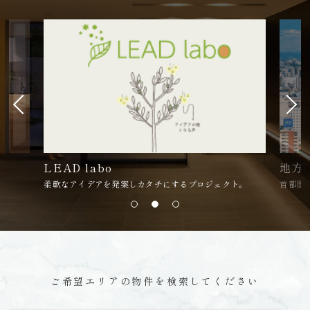
LEAD labo
地方
柔軟なアイデアを発案しカタチにするプロジェクト。
首都圏
ご希望エリアの物件を検索してください