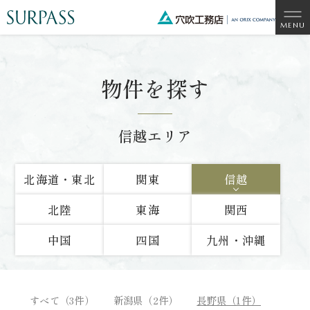
物件を探す
信越エリア
北海道・東北
関東
信越
北陸
東海
関西
中国
四国
九州・沖縄
すべて（3件）
新潟県（2件）
長野県（1件）