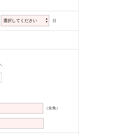
日
い。
（全角）