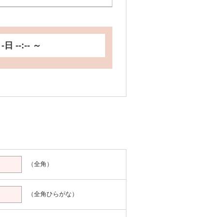
-日 --:-- ～
。
（全角）
（全角ひらがな）