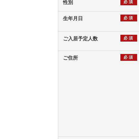
必須
性別
必須
生年月日
必須
ご入居予定人数
必須
ご住所