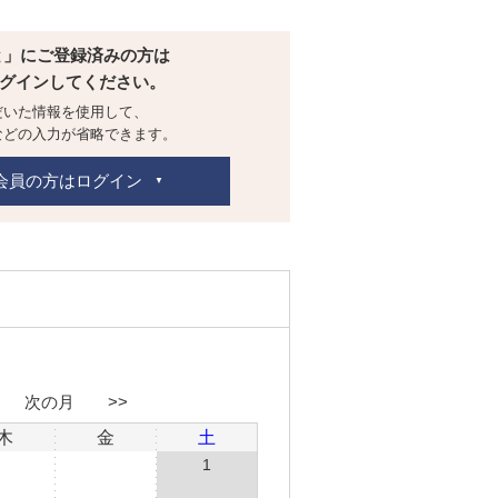
と」にご登録済みの方は
グインしてください。
だいた情報を使用して、
などの入力が省略できます。
会員の方はログイン
次の月 >>
木
金
土
1