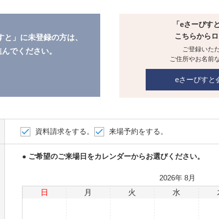
「eさーぴす
こちらからロ
すと」に未登録の方は、
ご登録いた
進んでください。
ご住所やお名前
eさーぴすと
資料請求をする。
来場予約をする。
● ご希望のご来場日をカレンダーからお選びください。
2026
年
8月
日
月
火
水