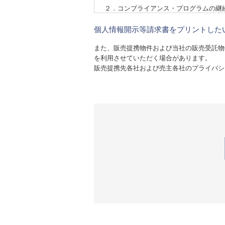
２．コンプライアンス・プログラムの継
当社は、個人情報の取扱いに関する事項
個人情報開示等請求書をプリントした
３．適用範囲
また、販売提携物件および当社の販売受託物
本ポリシーは、当社が事業を行う全ての
を利用させていただく場合があります。
販売提携先各社および売主各社のプライバシ
クッキー（cookie）について
当社では、サービスの機能実現のための
客さまのコンピューター内に記録される
れる情報にはお客さまのお名前、E-ma
Webサイトの利用者動向分析や、利用
利用した情報収集に抵抗をお感じでした
設定にすると、当社Webサイトのいく
また、当社では、第三者の提供する広告
ユーザーの訪問・行動履歴情報を取得・
ーポリシーに従って取り扱われます。当
イト内に設けられたオプトアウトページ
４．個人情報の種類
当社は、皆さまに関する以下の個人情
1．連絡先情報：氏名、住所、電話番号、