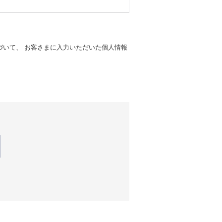
てその改善をはかります。
いて、 お客さまに入力いただいた個人情報
お客さまがWebサイトを訪れた際に、お
るために使用しています。ただし、記録さ
。当社は、ここで収集したデータを、当社
する場合があります。こうしたクッキーを
能です。ただし、クッキーを受け入れない
い。
ー等によって当社Webサイトを訪問した
行動履歴情報は、当該第三者のプライバシ
をお感じの場合は、当該第三者のWebサ
です。