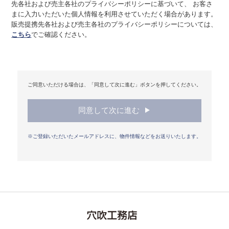
先各社および売主各社のプライバシーポリシーに基づいて、 お客さ
その他規範を周知・遵守させることが必要であることを認識
まに入力いただいた個人情報を利用させていただく場合があります。
し、その徹底をはかります。
販売提携先各社および売主各社のプライバシーポリシーについては、
こちら
でご確認ください。
２．コンプライアンス・プログラムの継続的改善
当社は、個人情報の取扱いに関する事項等を含むコンプラ
イアンス・プログラムを作成し、定期的に見直し、継続して
その改善をはかります。
ご同意いただける場合は、「同意して次に進む」ボタンを押してください。
３．適用範囲
本ポリシーは、当社が事業を行う全ての国や地域におい
て、当社が取り扱う全ての個人情報に適用されます。
同意して次に進む
クッキー（cookie）について
※ご登録いただいたメールアドレスに、物件情報などをお送りいたします。
当社では、サービスの機能実現のための情報収集手段とし
て、クッキーを使用する場合があります。クッキーとは、お
客さまがWebサイトを訪れた際に、お客さまのコンピュータ
ー内に記録される小さなテキストファイルのことで、主にシ
ステムが個々のユーザーを認識するために使用しています。
ただし、記録される情報にはお客さまのお名前、E-mailアド
レス、お電話番号、ご住所など個人を特定するものは一切含
まれません。当社は、ここで収集したデータを、当社Webサ
イトの利用者動向分析や、利用状況を基とした当社外のWeb