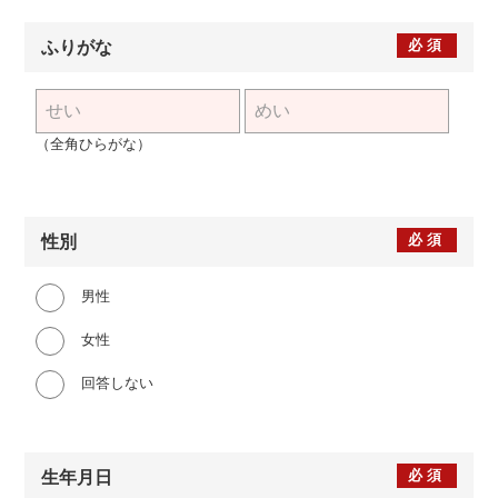
必須
ふりがな
（全角ひらがな）
必須
性別
男性
女性
回答しない
必須
生年月日