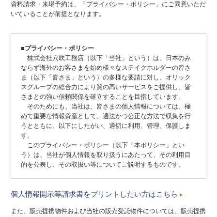
資料請求・来場予約は、「プライバシー・ポリシー」にご同意いただ
いていることが前提となります。
■プライバシー・ポリシー
株式会社穴吹工務店（以下「当社」という）は、日本のみ
ならず海外のお客さまを始め様々なステイクホルダーの皆さ
ま（以下「皆さま」という）の多様な要請に対し、オリック
スグループの総合力により質の高いサービスをご提供し、皆
さまとの強い信頼関係を確立することを目指しています。
そのためにも、当社は、皆さまの個人情報については、極
めて重要な情報資産として、適法かつ公正な方法で収集を行
うとともに、以下にしたがい、適切に利用、管理、保護しま
す。
このプライバシー・ポリシー（以下「本ポリシー」とい
う）は、当社が個人情報を取り扱うにあたって、その利用目
的を公表し、その取扱い等についてご説明するものです。
個人情報開示等請求書をプリントしたい方はこちら
１．法令の遵守
当社は、個人情報を保護し、その安全性を実現するために
また、販売提携物件および当社の販売受託物件については、販売提携
は、すべての役職員に個人情報の取扱いに関する法令および