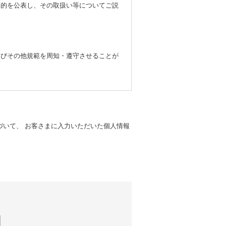
的を公表し、その取扱い等についてご説
びその他規範を周知・遵守させることが
てその改善をはかります。
いて、 お客さまに入力いただいた個人情報
お客さまがWebサイトを訪れた際に、お
るために使用しています。ただし、記録さ
。当社は、ここで収集したデータを、当社
する場合があります。こうしたクッキーを
能です。ただし、クッキーを受け入れない
い。
ー等によって当社Webサイトを訪問した