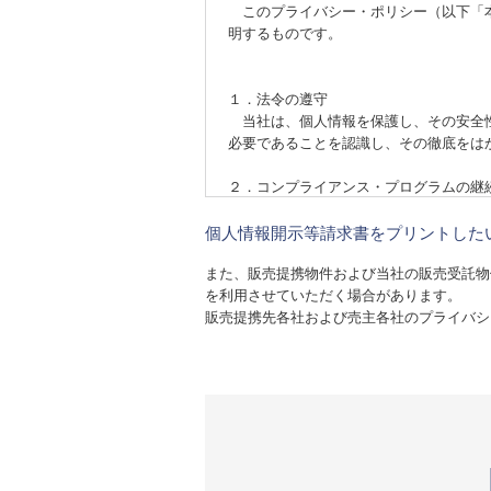
このプライバシー・ポリシー（以下「本
明するものです。
１．法令の遵守
当社は、個人情報を保護し、その安全性
必要であることを認識し、その徹底をは
２．コンプライアンス・プログラムの継
当社は、個人情報の取扱いに関する事項
個人情報開示等請求書をプリントした
３．適用範囲
また、販売提携物件および当社の販売受託物
本ポリシーは、当社が事業を行う全ての
を利用させていただく場合があります。
販売提携先各社および売主各社のプライバシ
クッキー（cookie）について
当社では、サービスの機能実現のための
客さまのコンピューター内に記録される
れる情報にはお客さまのお名前、E-ma
Webサイトの利用者動向分析や、利用
利用した情報収集に抵抗をお感じでした
設定にすると、当社Webサイトのいく
また、当社では、第三者の提供する広告