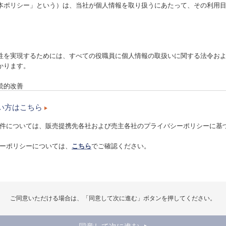
ポリシー」という）は、当社が個人情報を取り扱うにあたって、その利用目
を実現するためには、すべての役職員に個人情報の取扱いに関する法令およ
かります。
続的改善
等を含むコンプライアンス・プログラムを作成し、定期的に見直し、継続し
い方はこちら
件については、販売提携先各社および売主各社のプライバシーポリシーに基づ
国や地域において、当社が取り扱う全ての個人情報に適用されます。
ーポリシーについては、
こちら
でご確認ください。
情報収集手段として、クッキーを使用する場合があります。クッキーとは、
小さなテキストファイルのことで、主にシステムが個々のユーザーを認識す
ilアドレス、お電話番号、ご住所など個人を特定するものは一切含まれません
状況を基とした当社外のWebサイト上での最も適切な広告の表示目的等に利用
ら、ご使用のブラウザでクッキーの受け入れを拒否する設定をすることも可
ご同意いただける場合は、「同意して次に進む」ボタンを押してください。
つかのサービス・機能が正しく作動しない場合もありますので、ご了承くださ
配信サービスを利用する場合があり、これに関連して、当該第三者がクッキ