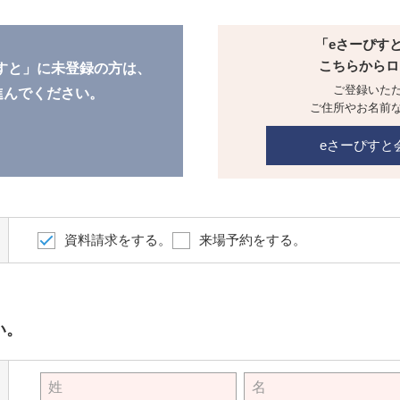
「eさーぴす
こちらからロ
すと」に未登録の方は、
ご登録いた
進んでください。
ご住所やお名前
eさーぴすと
資料請求をする。
来場予約をする。
い。