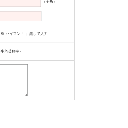
（全角）
※ ハイフン「-」無しで入力
（半角英数字）