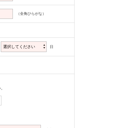
（全角ひらがな）
日
い。