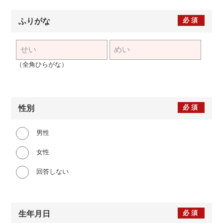
必須
ふりがな
（全角ひらがな）
必須
性別
男性
女性
回答しない
必須
生年月日