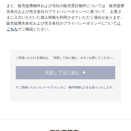
当社は、個人情報を保護し、その安全性を実現するために
また、販売提携物件および当社の販売受託物件については、販売提携
は、すべての役職員に個人情報の取扱いに関する法令および
先各社および売主各社のプライバシーポリシーに基づいて、 お客さ
その他規範を周知・遵守させることが必要であることを認識
まに入力いただいた個人情報を利用させていただく場合があります。
し、その徹底をはかります。
販売提携先各社および売主各社のプライバシーポリシーについては、
こちら
でご確認ください。
２．コンプライアンス・プログラムの継続的改善
当社は、個人情報の取扱いに関する事項等を含むコンプラ
イアンス・プログラムを作成し、定期的に見直し、継続して
その改善をはかります。
ご同意いただける場合は、「同意して次に進む」ボタンを押してください。
３．適用範囲
本ポリシーは、当社が事業を行う全ての国や地域におい
て、当社が取り扱う全ての個人情報に適用されます。
同意して次に進む
クッキー（cookie）について
※ご登録いただいたメールアドレスに、物件情報などをお送りいたします。
当社では、サービスの機能実現のための情報収集手段とし
て、クッキーを使用する場合があります。クッキーとは、お
客さまがWebサイトを訪れた際に、お客さまのコンピュータ
ー内に記録される小さなテキストファイルのことで、主にシ
ステムが個々のユーザーを認識するために使用しています。
ただし、記録される情報にはお客さまのお名前、E-mailアド
レス、お電話番号、ご住所など個人を特定するものは一切含
まれません。当社は、ここで収集したデータを、当社Webサ