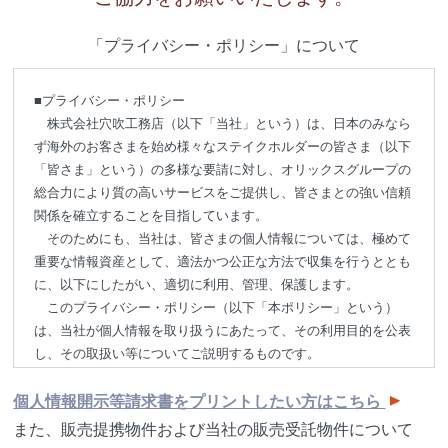
「プライバシー・ポリシー」について
■プライバシー・ポリシー
株式会社穴吹工務店（以下「当社」という）は、日本のみなら
ず海外のお客さまを始め様々なステイクホルダーの皆さま（以下
「皆さま」という）の多様な要請に対し、オリックスグループの
総合力により質の高いサービスをご提供し、皆さまとの強い信頼
関係を確立することを目指しています。
そのためにも、当社は、皆さまの個人情報については、極めて
重要な情報資産として、適法かつ公正な方法で収集を行うととも
に、以下にしたがい、適切に利用、管理、保護します。
このプライバシー・ポリシー（以下「本ポリシー」という）
は、当社が個人情報を取り扱うにあたって、その利用目的を公表
し、その取扱い等についてご説明するものです。
個人情報開示等請求書をプリントしたい方はこちら
１．法令の遵守
また、販売提携物件および当社の販売受託物件について
当社は、個人情報を保護し、その安全性を実現するためには、