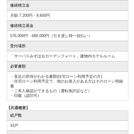
修繕積立金
月額 7,200円・8,600円
修繕積立基金
576,000円・688,000円（引き渡し時一括払い）
受付場所
「サーパスみずほ台ガーデンフォート」建物内モデルルーム
必要書類
・直近の所得がわかる書類(住宅ローン利用予定の方)
・住宅ローン利用予定で、他のお借入がある方はそのローン明細
書
・ご本人確認ができるもの（運転免許証など）
・印鑑（認印可）
【共通概要】
総戸数
43戸