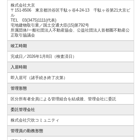
株式会社大京
〒151-8506 東京都渋谷区千駄ヶ谷4-24-13 千駄ヶ谷第21大京ビ
ル
TEL 03(3475)1111(代表)
宅地建物取引業／国土交通大臣(15)第792号
所属団体/一般社団法人不動産協会、公益社団法人首都圏不動産公
正取引協議会
竣工時期
完成日／2026年1月8日（検査済日）
入居時期
即入居可（諸手続き終了次第）
管理形態
区分所有者全員による管理組合を結成後、管理会社に委託
委託管理会社
株式会社穴吹コミュニティ
管理員の勤務形態