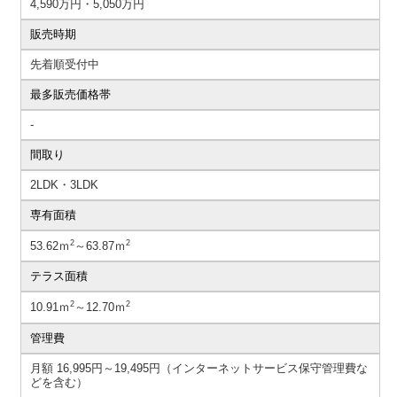
4,590万円・5,050万円
販売時期
先着順受付中
最多販売価格帯
-
間取り
2LDK・3LDK
専有面積
2
2
53.62ｍ
～63.87ｍ
テラス面積
2
2
10.91ｍ
～12.70ｍ
管理費
月額 16,995円～19,495円（インターネットサービス保守管理費な
どを含む）