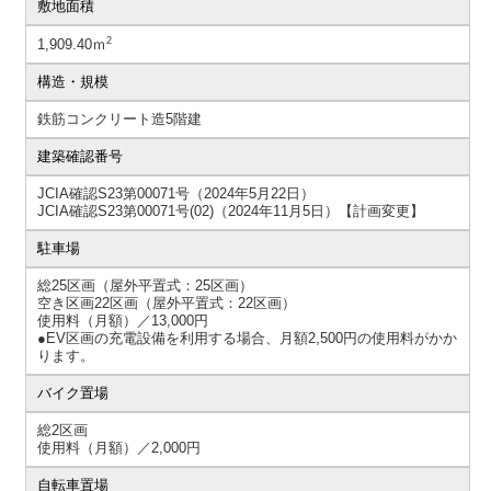
敷地面積
2
1,909.40ｍ
構造・規模
鉄筋コンクリート造5階建
建築確認番号
JCIA確認S23第00071号（2024年5月22日）
JCIA確認S23第00071号(02)（2024年11月5日）【計画変更】
駐車場
総25区画（屋外平置式：25区画）
空き区画22区画（屋外平置式：22区画）
使用料（月額）／13,000円
●EV区画の充電設備を利用する場合、月額2,500円の使用料がかか
ります。
バイク置場
総2区画
使用料（月額）／2,000円
自転車置場