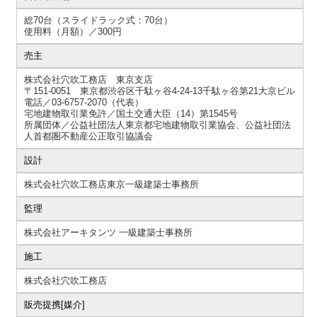
総70台（スライドラック式：70台）
使用料（月額）／300円
売主
株式会社穴吹工務店 東京支店
〒151-0051 東京都渋谷区千駄ヶ谷4-24-13千駄ヶ谷第21大京ビル
電話／03-6757-2070（代表）
宅地建物取引業免許／国土交通大臣（14）第1545号
所属団体／公益社団法人東京都宅地建物取引業協会、公益社団法
人首都圏不動産公正取引協議会
設計
株式会社穴吹工務店東京一級建築士事務所
監理
株式会社アーキタンツ 一級建築士事務所
施工
株式会社穴吹工務店
販売提携[媒介]