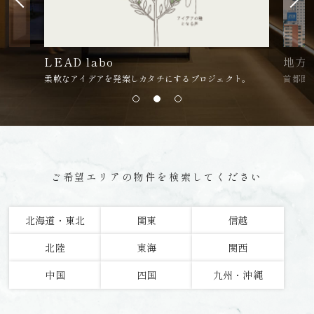
LEAD labo
地方
柔軟なアイデアを発案しカタチにするプロジェクト。
首都圏
ご希望エリアの物件を検索してください
北海道・東北
関東
信越
北陸
東海
関西
中国
四国
九州・沖縄