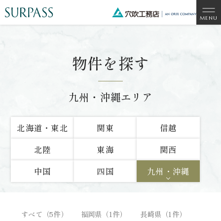
物件を探す
九州・沖縄エリア
北海道・東北
関東
信越
北陸
東海
関西
中国
四国
九州・沖縄
すべて（5件）
福岡県（1件）
長崎県（1件）